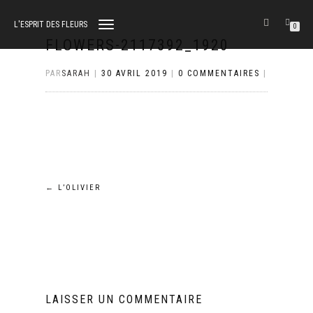
L'ESPRIT DES FLEURS
DÉPLIER
0
LA
FLOWERS-2117392_1920
NAVIGATION
PAR
SARAH
|
30 AVRIL 2019
|
0 COMMENTAIRES
|
Navigation
←
L’OLIVIER
de
l’article
LAISSER UN COMMENTAIRE