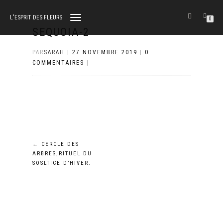
L'ESPRIT DES FLEURS
DÉPLIER
0
LA
SEQUOIA-2
NAVIGATION
PAR
SARAH
|
27 NOVEMBRE 2019
|
0
COMMENTAIRES
|
Navigation
←
CERCLE DES
ARBRES,RITUEL DU
de
SOSLTICE D’HIVER.
l’article