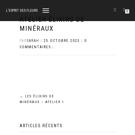
L'ESPRIT DES FLEURS
DÉPLIER
0
LA
ATELIER ÉLIXIRS DE
NAVIGATION
MINÉRAUX
PAR
SARAH
|
25 OCTOBRE 2025
|
0
COMMENTAIRES
|
Navigation
←
LES ÉLIXIRS DE
MINÉRAUX – ATELIER 1
de
l’article
ARTICLES RÉCENTS