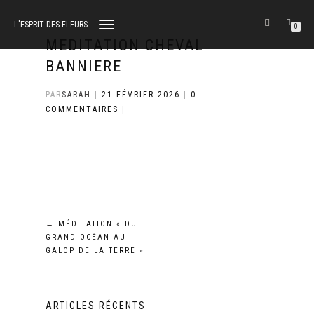
L'ESPRIT DES FLEURS
DÉPLIER
0
LA
MEDITATION CHEVAL
NAVIGATION
BANNIERE
PAR
SARAH
|
21 FÉVRIER 2026
|
0
COMMENTAIRES
|
Navigation
←
MÉDITATION « DU
GRAND OCÉAN AU
de
GALOP DE LA TERRE »
l’article
ARTICLES RÉCENTS