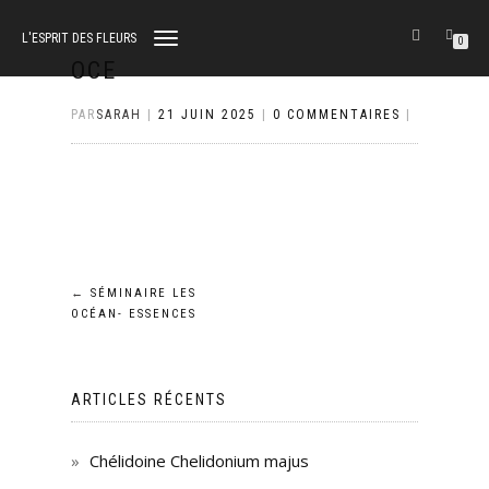
L'ESPRIT DES FLEURS
DÉPLIER
0
LA
OCE
NAVIGATION
PAR
SARAH
|
21 JUIN 2025
|
0 COMMENTAIRES
|
Navigation
←
SÉMINAIRE LES
OCÉAN- ESSENCES
de
l’article
ARTICLES RÉCENTS
Chélidoine Chelidonium majus