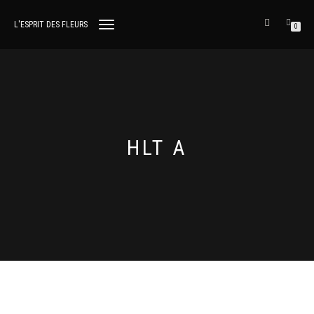
L'ESPRIT DES FLEURS
DÉPLIER
0
LA
NAVIGATION
HLT A